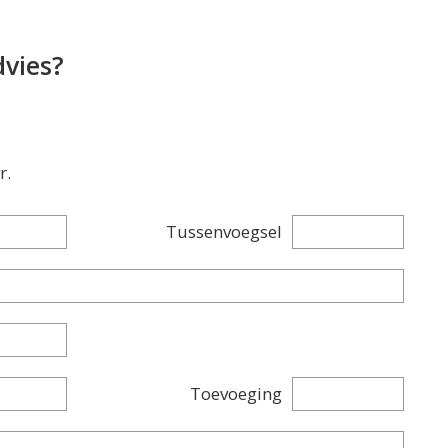
dvies?
r.
Tussenvoegsel
Toevoeging